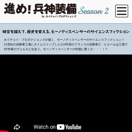
ホイチョイ・プロダクションズが描く、モーノディスペンサーのサイエンスフィクション！
21世紀の自動車工場にタイムスリップした110年前のフランスの自動車工・ピエールは工場で
SF作家のヴェルヌと出会う。モーノディスペンサーの性能に驚くが・・・！？