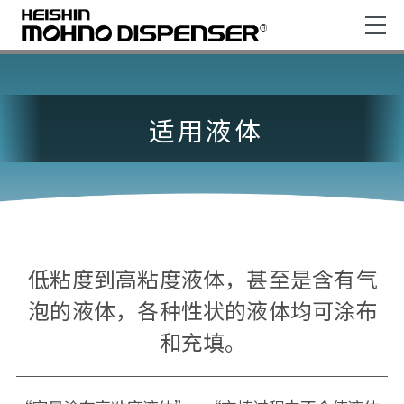
适用液体
低粘度到高粘度液体，甚至是含有气
泡的液体，各种性状的液体均可涂布
和充填。