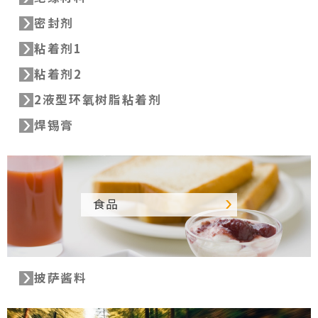
密封剂
粘着剂1
粘着剂2
2液型环氧树脂粘着剂
焊锡膏
食品
披萨酱料